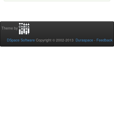
Theme by
DSpace Software
Copyright © 2002-2013
Duraspace
-
Feedback