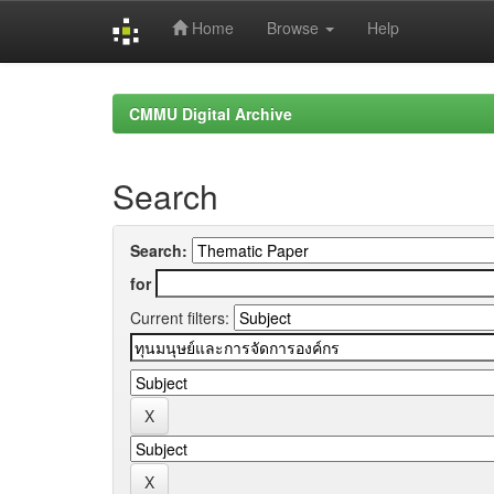
Home
Browse
Help
Skip
navigation
CMMU Digital Archive
Search
Search:
for
Current filters: