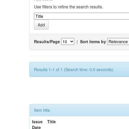
Use filters to refine the search results.
Results/Page
|
Sort items by
Results 1-1 of 1 (Search time: 0.0 seconds).
Item hits:
Issue
Title
Date