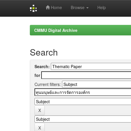
Home
Browse
Help
Skip
navigation
CMMU Digital Archive
Search
Search:
for
Current filters: