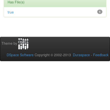
Has File(s)
true
1
Theme by
DSpace Software
Copyright © 2002-2013
Duraspace
-
Feedback