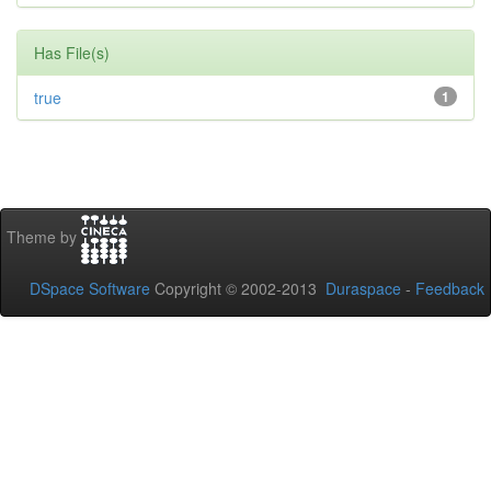
Has File(s)
true
1
Theme by
DSpace Software
Copyright © 2002-2013
Duraspace
-
Feedback