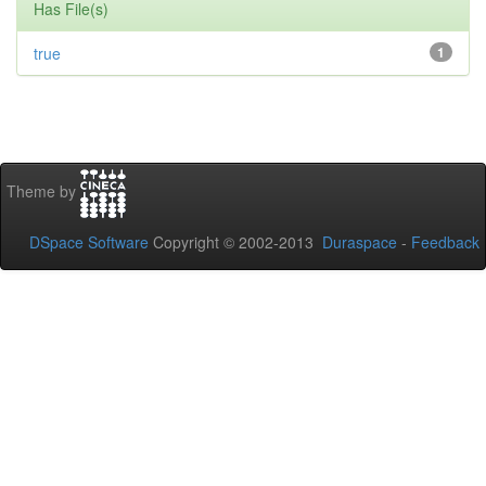
Has File(s)
true
1
Theme by
DSpace Software
Copyright © 2002-2013
Duraspace
-
Feedback