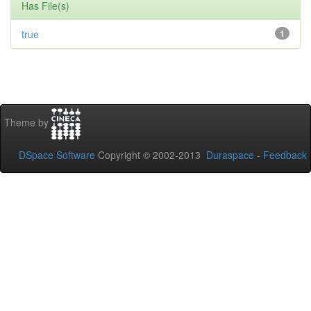
Has File(s)
true
1
Theme by
DSpace Software
Copyright © 2002-2013
Duraspace
-
Feedback