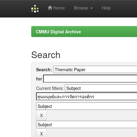
Home
Browse
Help
Skip
navigation
CMMU Digital Archive
Search
Search:
for
Current filters: