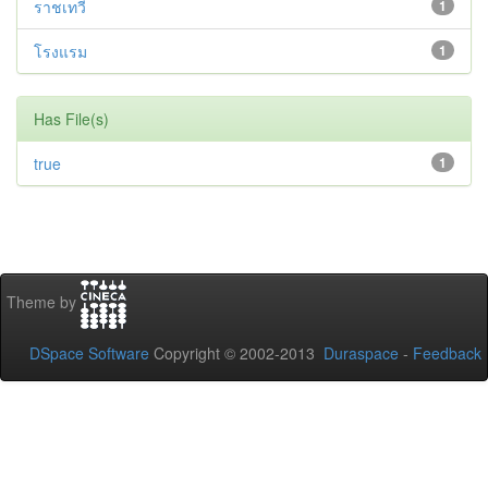
ราชเทวี
1
โรงแรม
1
Has File(s)
true
1
Theme by
DSpace Software
Copyright © 2002-2013
Duraspace
-
Feedback