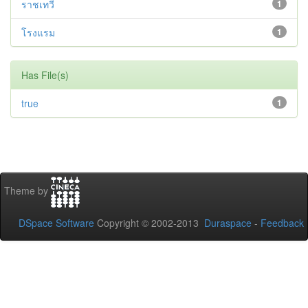
ราชเทวี
1
โรงแรม
1
Has File(s)
true
1
Theme by
DSpace Software
Copyright © 2002-2013
Duraspace
-
Feedback