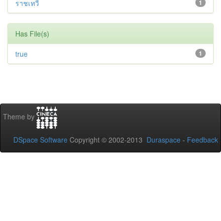
ราชเทวี
1
Has File(s)
true
1
Theme by
DSpace Software
Copyright © 2002-2013
Duraspace
-
Feedback