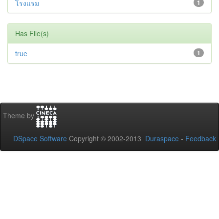
โรงแรม
1
Has File(s)
true
1
Theme by
DSpace Software
Copyright © 2002-2013
Duraspace
-
Feedback