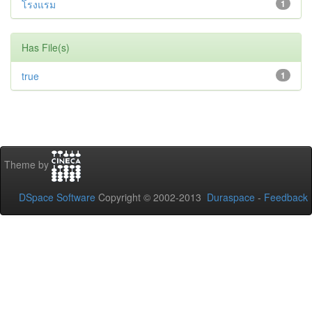
โรงแรม
1
Has File(s)
true
1
Theme by
DSpace Software
Copyright © 2002-2013
Duraspace
-
Feedback