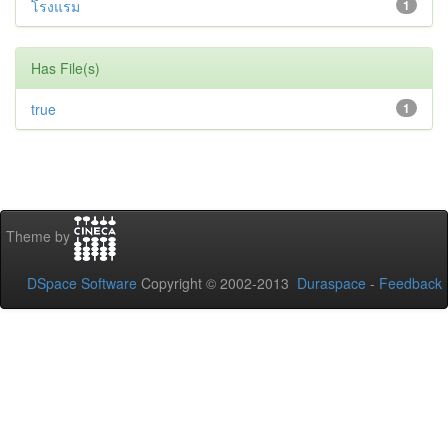
โรงแรม
1
Has File(s)
true
1
Theme by
DSpace Software
Copyright © 2002-2013
Duraspace
-
Feedback