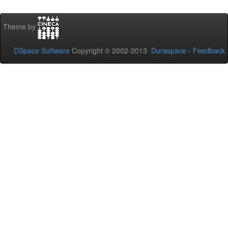
Theme by
DSpace Software
Copyright © 2002-2013
Duraspace
-
Feedback