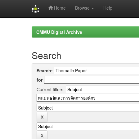
Home
Browse
Help
Skip
navigation
CMMU Digital Archive
Search
Search:
for
Current filters: