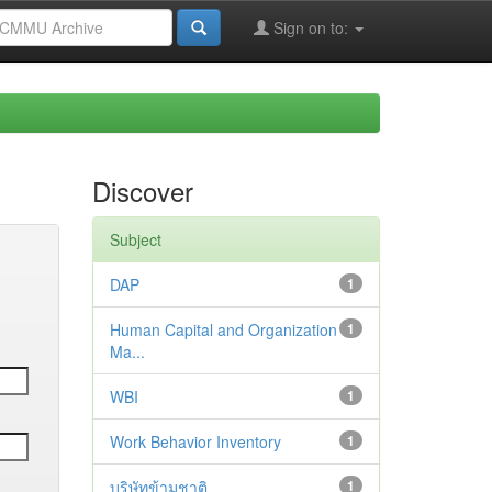
Sign on to:
Discover
Subject
DAP
1
Human Capital and Organization
1
Ma...
WBI
1
Work Behavior Inventory
1
บริษัทข้ามชาติ
1