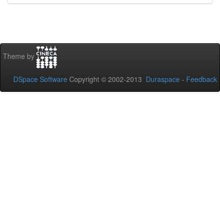
Theme by
DSpace Software
Copyright © 2002-2013
Duraspace
-
Feedback