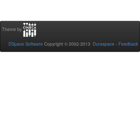
Theme by
DSpace Software
Copyright © 2002-2013
Duraspace
-
Feedback