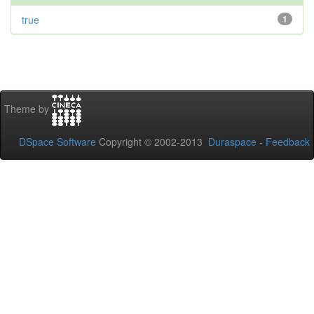
true
1
Theme by
DSpace Software
Copyright © 2002-2013
Duraspace
-
Feedback