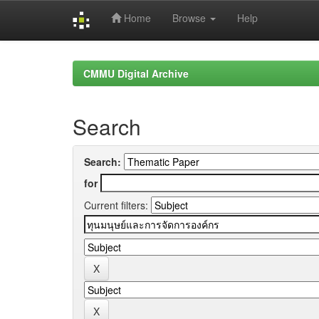
Home
Browse
Help
Skip
navigation
CMMU Digital Archive
Search
Search:
for
Current filters: