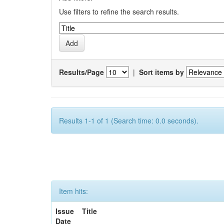
Use filters to refine the search results.
Results/Page
|
Sort items by
Results 1-1 of 1 (Search time: 0.0 seconds).
Item hits:
Issue
Title
Date