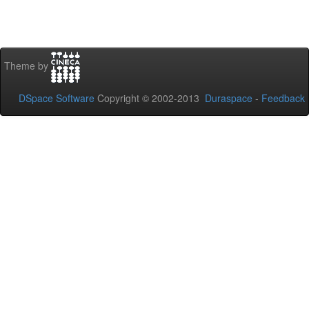
Theme by
DSpace Software
Copyright © 2002-2013
Duraspace
-
Feedback