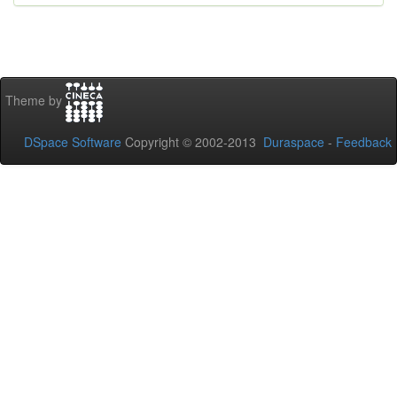
Theme by
DSpace Software
Copyright © 2002-2013
Duraspace
-
Feedback