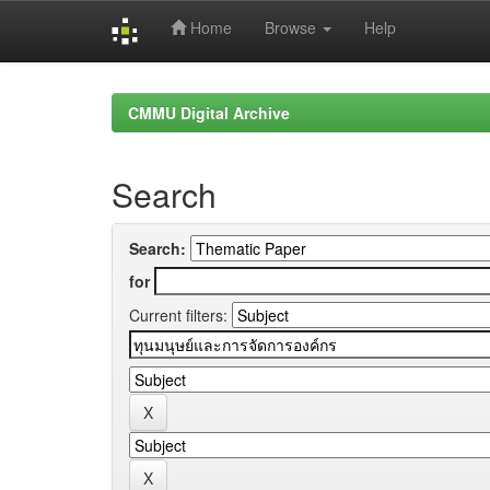
Home
Browse
Help
Skip
navigation
CMMU Digital Archive
Search
Search:
for
Current filters: