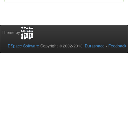
Theme by
DSpace Software
Copyright © 2002-2013
Duraspace
-
Feedback