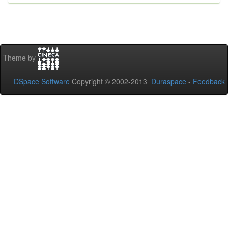
Theme by
DSpace Software
Copyright © 2002-2013
Duraspace
-
Feedback