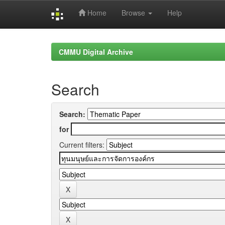
Home
Browse
Help
Skip
navigation
CMMU Digital Archive
Search
Search:
for
Current filters: