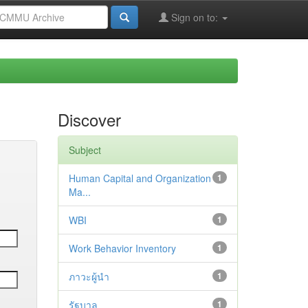
Sign on to:
Discover
Subject
Human Capital and Organization
1
Ma...
WBI
1
Work Behavior Inventory
1
ภาวะผู้นำ
1
รัฐบาล
1