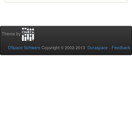
Theme by
DSpace Software
Copyright © 2002-2013
Duraspace
-
Feedback