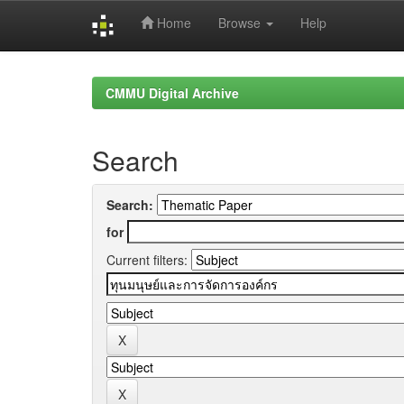
Home
Browse
Help
Skip
navigation
CMMU Digital Archive
Search
Search:
for
Current filters: