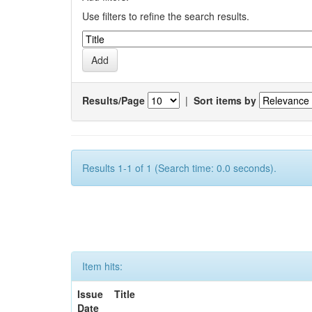
Use filters to refine the search results.
Results/Page
|
Sort items by
Results 1-1 of 1 (Search time: 0.0 seconds).
Item hits:
Issue
Title
Date