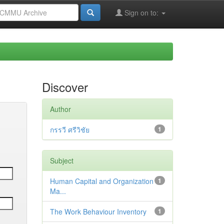
Sign on to:
Discover
Author
กรรวี ศรีวิชัย
1
Subject
Human Capital and Organization
1
Ma...
The Work Behaviour Inventory
1