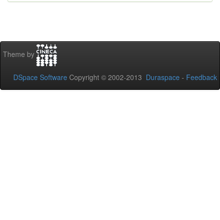
Theme by
DSpace Software
Copyright © 2002-2013
Duraspace
-
Feedback