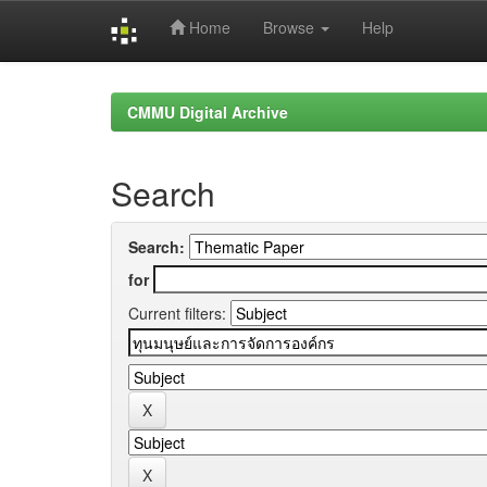
Home
Browse
Help
Skip
navigation
CMMU Digital Archive
Search
Search:
for
Current filters: