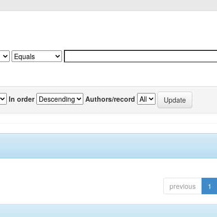
In order
Authors/record
previous
1