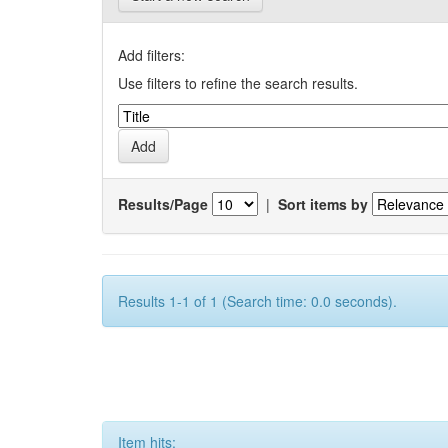
Add filters:
Use filters to refine the search results.
Results/Page
|
Sort items by
Results 1-1 of 1 (Search time: 0.0 seconds).
Item hits: