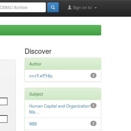
Sign on to:
Discover
Author
กรรวี ศรีวิชัย
1
Subject
Human Capital and Organization
1
Ma...
WBI
1