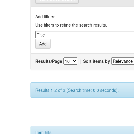
Add filters:
Use filters to refine the search results.
Results/Page
|
Sort items by
Results 1-2 of 2 (Search time: 0.0 seconds).
Item hits: