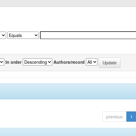
In order
Authors/record
previous
1