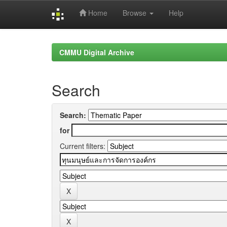
Home
Browse
Help
Skip
navigation
CMMU Digital Archive
Search
Search:
for
Current filters: