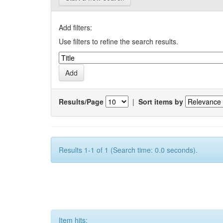
Add filters:
Use filters to refine the search results.
Results/Page
|
Sort items by
Results 1-1 of 1 (Search time: 0.0 seconds).
Item hits: