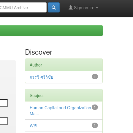
Sign on to:
Discover
Author
กรรวี ศรีวิชัย
1
Subject
Human Capital and Organization
1
Ma...
WBI
1