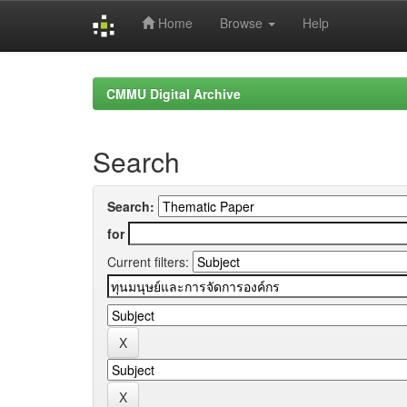
Home
Browse
Help
Skip
navigation
CMMU Digital Archive
Search
Search:
for
Current filters: