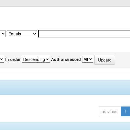
In order
Authors/record
previous
1