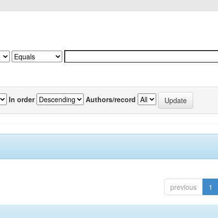
In order
Authors/record
previous
1