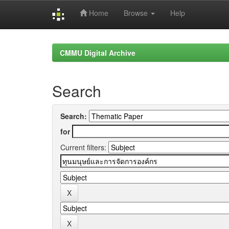
Home
Browse
Help
Skip
navigation
CMMU Digital Archive
Search
Search:
for
Current filters: