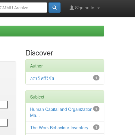
Sign on to:
Discover
Author
กรรวี ศรีวิชัย
1
Subject
Human Capital and Organization
1
Ma...
The Work Behaviour Inventory
1