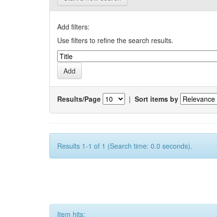
Add filters:
Use filters to refine the search results.
Results/Page
|
Sort items by
Results 1-1 of 1 (Search time: 0.0 seconds).
Item hits: