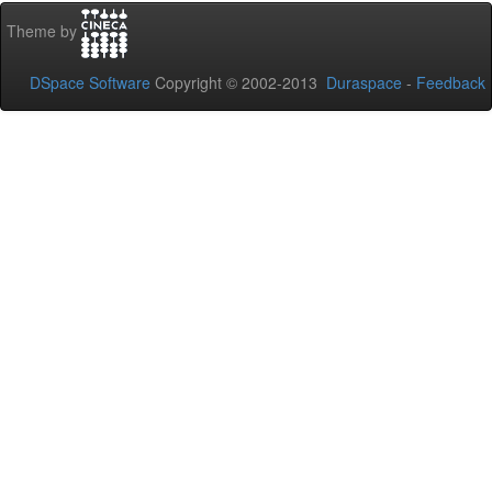
Theme by
DSpace Software
Copyright © 2002-2013
Duraspace
-
Feedback