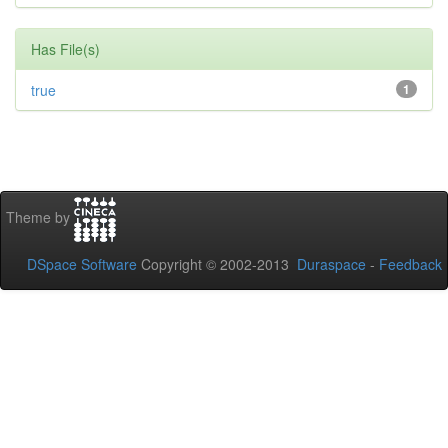
Has File(s)
true
1
Theme by
DSpace Software
Copyright © 2002-2013
Duraspace
-
Feedback