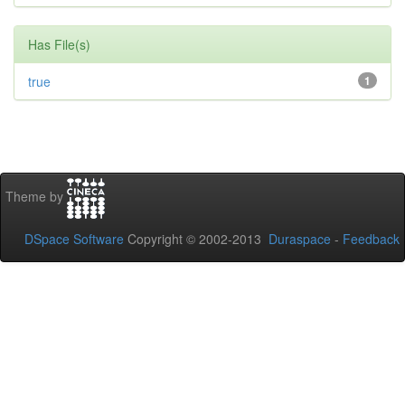
Has File(s)
true
1
Theme by
DSpace Software
Copyright © 2002-2013
Duraspace
-
Feedback