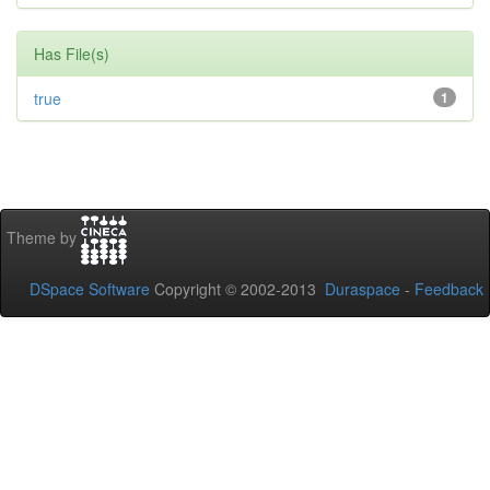
Has File(s)
true
1
Theme by
DSpace Software
Copyright © 2002-2013
Duraspace
-
Feedback