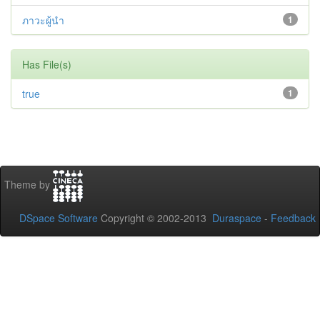
ภาวะผู้นำ
1
Has File(s)
true
1
Theme by
DSpace Software
Copyright © 2002-2013
Duraspace
-
Feedback