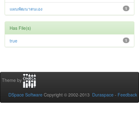
แผนพัฒนาตนเอง
1
Has File(s)
true
1
Theme by
DSpace Software
Copyright © 2002-2013
Duraspace
-
Feedback