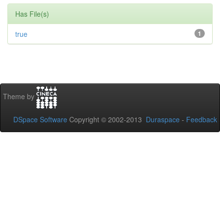
Has File(s)
true
1
Theme by
DSpace Software
Copyright © 2002-2013
Duraspace
-
Feedback