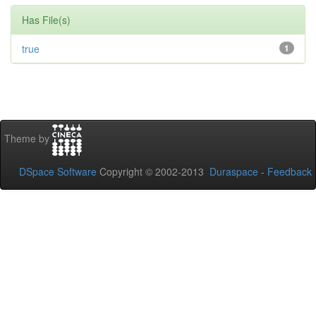
Has File(s)
true
1
Theme by
DSpace Software
Copyright © 2002-2013
Duraspace
-
Feedback