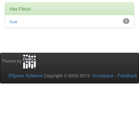
Has File(s)
true
1
Theme by
DSpace Software
Copyright © 2002-2013
Duraspace
-
Feedback