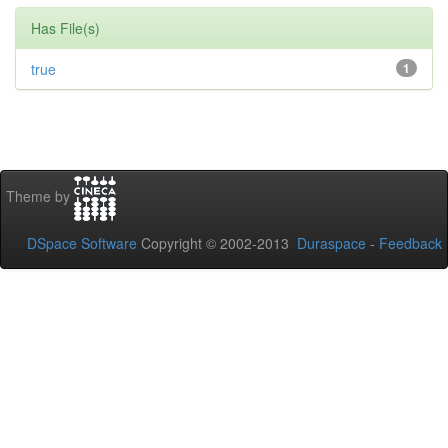
Has File(s)
true
1
Theme by
DSpace Software
Copyright © 2002-2013
Duraspace
-
Feedback