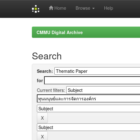
Home
Browse
Help
Skip
navigation
CMMU Digital Archive
Search
Search:
for
Current filters: