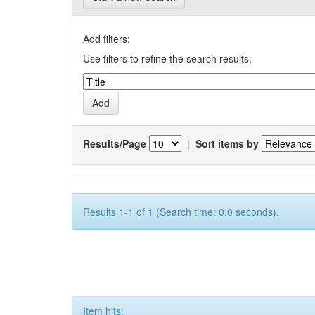
Add filters:
Use filters to refine the search results.
Results/Page
|
Sort items by
Results 1-1 of 1 (Search time: 0.0 seconds).
Item hits: