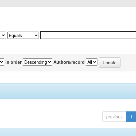
In order
Authors/record
previous
1