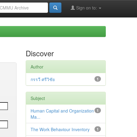
Sign on to:
Discover
Author
กรรวี ศรีวิชัย
1
Subject
Human Capital and Organization
1
Ma...
The Work Behaviour Inventory
1