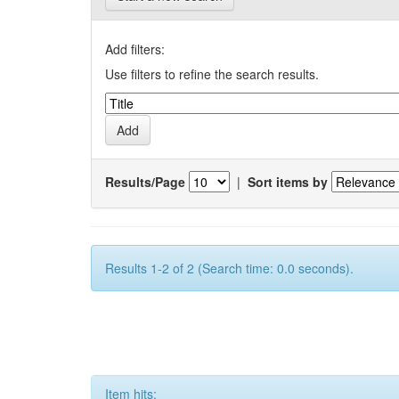
Add filters:
Use filters to refine the search results.
Results/Page
|
Sort items by
Results 1-2 of 2 (Search time: 0.0 seconds).
Item hits: