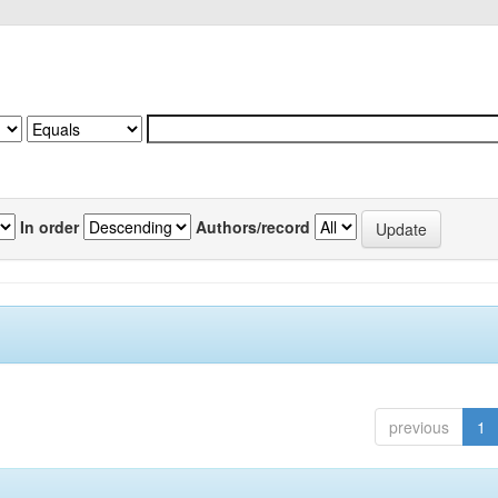
In order
Authors/record
previous
1