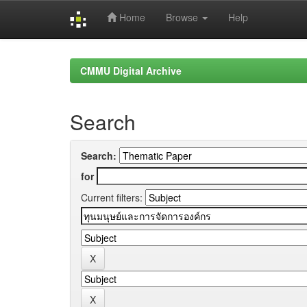
Home
Browse
Help
Skip
navigation
CMMU Digital Archive
Search
Search:
for
Current filters: