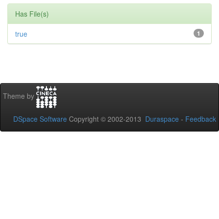
Has File(s)
true
1
Theme by
DSpace Software
Copyright © 2002-2013
Duraspace
-
Feedback