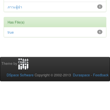
ภาวะผู้นำ
1
Has File(s)
true
1
Theme by
DSpace Software
Copyright © 2002-2013
Duraspace
-
Feedback