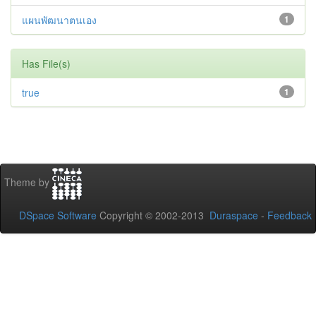
แผนพัฒนาตนเอง
1
Has File(s)
true
1
Theme by
DSpace Software
Copyright © 2002-2013
Duraspace
-
Feedback