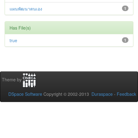
แผนพัฒนาตนเอง
1
Has File(s)
true
1
Theme by
DSpace Software
Copyright © 2002-2013
Duraspace
-
Feedback