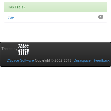
Has File(s)
true
1
Theme by
DSpace Software
Copyright © 2002-2013
Duraspace
-
Feedback